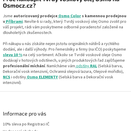
Osmocz.cz?
Jsme
autorizovaný prodejce
Osmo Color
s kamennou prodejnou
v
Příbrami
. Nevíte-li si rady, který Tvrdý voskový olej Osmo zvolit pro
váš projekt, rádi vám poskytneme odborné poradenství založené na
dlouholetých zkušenostech.
Při nákupu u nás získáte nejen jistotu originálních nátěrů a rychlého
dodání, ale i další výhody. Pro řemeslníky a firmy (na IČO) poskytujeme
slevu 10 %
na celý sortiment. Ačkoliv se Tvrdé voskové oleje Osmo
dodávají v hotových odstínech, u jiných produktových řad zajišťujeme
profesionální míchání
. Namícháme vám
odstíny
RAL
(Selská barva,
Dekorační vosk intenzivní, Ochranná olejová lazura, Olejové mořidlo),
NCS
i odstíny
Osmo ELEMENTY
(Selská barva a Dekorační vosk
intenzivní).
Z
á
p
a
Informace pro vás
t
10% sleva po Registraci IČ
í