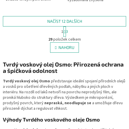
vyžadována zvýšená
bezpečnost proti uklouznutí.
NAČÍST 12 DALŠÍCH
S
1
3
t
O
r
29
položek celkem
v
á
l
NAHORU
n
á
k
d
o
v
Tvrdý voskový olej Osmo: Přirozená ochrana
a
á
c
a špičková odolnost
n
í
í
p
Tvrdý voskový olej Osmo
představuje ideální spojení přírodních olejů
r
a vosků pro ošetření dřevěných podlah, nábytku a jiných ploch v
v
interiéru. Na rozdíl od laků netvoří na povrchu neprodyšný film, ale
k
proniká hluboko do struktury dřeva. Výsledkem je mikroporézní,
y
prodyšný povrch, který
nepraská, neodlupuje se
a umožňuje dřevu
v
přirozeně dýchat a regulovat vlhkost.
ý
p
Výhody Tvrdého voskového oleje Osmo
i