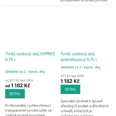
požadováno uchování přírodní
světlé optiky dřeva bez
vyvolání tzv. mokrého efektu!
Tvrdý voskový olej EXPRES
Tvrdý voskový olej
0,75 l
protiskluzový 0,75 l
Skladem za 2 - 4 prac. dny
Průměrné
Skladem za 2 - 4 prac. dny
hodnocení
977 Kč bez DPH
produktu
1 182 Kč
od 977 Kč bez DPH
je
1 182 Kč
od
4,5
DETAIL
z
DETAIL
5
Speciální výrobek k úpravě
hvězdiček.
Profesionální, rychleschnoucí
dřevěných podlah a dřevěných
transparentní svrchní nátěr se
schodů, u kterých je
zvláště tvrdým povrchem.