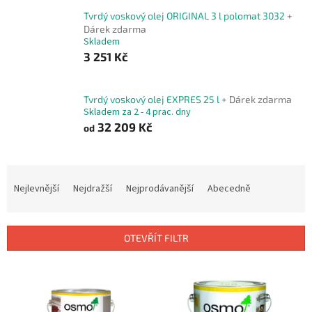
Tvrdý voskový olej ORIGINAL 3 l polomat 3032
+
Dárek zdarma
Skladem
3 251 Kč
Tvrdý voskový olej EXPRES 25 l
+ Dárek zdarma
Skladem za 2 - 4 prac. dny
32 209 Kč
od
Ř
a
Nejlevnější
Nejdražší
Nejprodávanější
Abecedně
z
e
n
OTEVŘÍT FILTR
í
p
V
r
ý
o
p
d