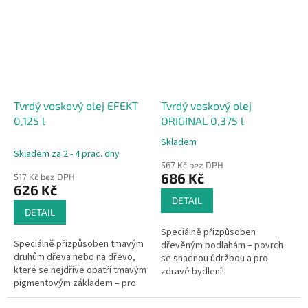
Tvrdý voskový olej EFEKT
Tvrdý voskový olej
0,125 l
ORIGINAL 0,375 l
Skladem
Průměrné
Skladem za 2 - 4 prac. dny
hodnocení
567 Kč bez DPH
produktu
686 Kč
517 Kč bez DPH
je
626 Kč
4,5
DETAIL
z
DETAIL
5
Speciálně přizpůsoben
hvězdiček.
Speciálně přizpůsoben tmavým
dřevěným podlahám – povrch
druhům dřeva nebo na dřevo,
se snadnou údržbou a pro
které se nejdříve opatří tmavým
zdravé bydlení!
pigmentovým základem – pro
efektní ztvárnění povrchu!