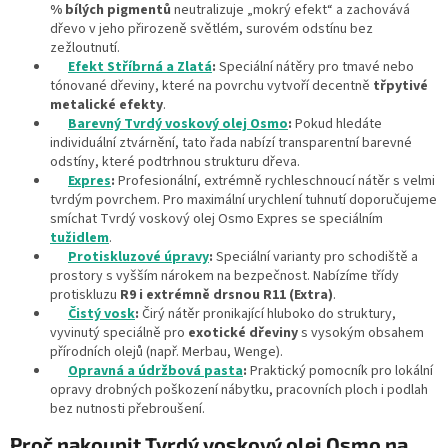
% bílých pigmentů
neutralizuje „mokrý efekt“ a zachovává
dřevo v jeho přirozeně světlém, surovém odstínu bez
zežloutnutí.
Efekt Stříbrná a Zlatá
:
Speciální nátěry pro tmavé nebo
tónované dřeviny, které na povrchu vytvoří decentně
třpytivé
metalické efekty
.
Barevný Tvrdý voskový olej Osmo
:
Pokud hledáte
individuální ztvárnění, tato řada nabízí transparentní barevné
odstíny, které podtrhnou strukturu dřeva.
Expres
:
Profesionální, extrémně rychleschnoucí nátěr s velmi
tvrdým povrchem. Pro maximální urychlení tuhnutí doporučujeme
smíchat Tvrdý voskový olej Osmo Expres se speciálním
tužidlem
.
Protiskluzové úpravy
:
Speciální varianty pro schodiště a
prostory s vyšším nárokem na bezpečnost. Nabízíme třídy
protiskluzu
R9 i extrémně drsnou R11 (Extra)
.
Čistý vosk
:
Čirý nátěr pronikající hluboko do struktury,
vyvinutý speciálně pro
exotické dřeviny
s vysokým obsahem
přírodních olejů (např. Merbau, Wenge).
Opravná a údržbová pasta
:
Praktický pomocník pro lokální
opravy drobných poškození nábytku, pracovních ploch i podlah
bez nutnosti přebroušení.
Proč nakoupit Tvrdý voskový olej Osmo na