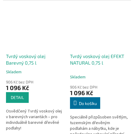
Tvrdý voskový olej
Tvrdý voskový olej EFEKT
Barevný 0,75 l
NATURAL 0,75 l
Skladem
Průměrné
Skladem
hodnocení
906 Kč bez DPH
produktu
1 096 Kč
906 Kč bez DPH
je
1 096 Kč
5,0
DETAIL
z
Do košíku
5
Osvědčený Tvrdý voskový olej
hvězdiček.
v barevných variantách – pro
Speciálně přizpůsoben světlým,
individuálně barevné dřevěné
tuzemským dřevěným
podlahy!
podlahám a nábytku, kde je