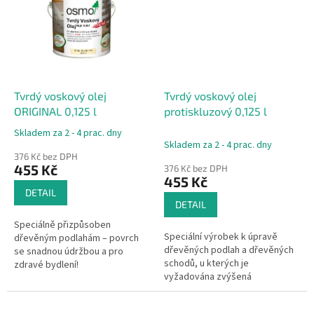
Tvrdý voskový olej
Tvrdý voskový olej
ORIGINAL 0,125 l
protiskluzový 0,125 l
Skladem za 2 - 4 prac. dny
Průměrné
Skladem za 2 - 4 prac. dny
hodnocení
376 Kč bez DPH
produktu
455 Kč
376 Kč bez DPH
je
455 Kč
5,0
DETAIL
z
DETAIL
5
Speciálně přizpůsoben
hvězdiček.
Speciální výrobek k úpravě
dřevěným podlahám – povrch
dřevěných podlah a dřevěných
se snadnou údržbou a pro
schodů, u kterých je
zdravé bydlení!
vyžadována zvýšená
bezpečnost proti uklouznutí.