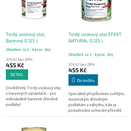
i
u
s
k
p
t
r
ů
o
d
Tvrdý voskový olej
Tvrdý voskový olej EFEKT
u
Barevný 0,125 l
NATURAL 0,125 l
k
Skladem za 2 - 4 prac. dny
Průměrné
t
Skladem za 2 - 4 prac. dny
hodnocení
ů
376 Kč bez DPH
produktu
455 Kč
376 Kč bez DPH
je
455 Kč
4,7
DETAIL
z
Do košíku
5
Osvědčený Tvrdý voskový olej
hvězdiček.
v barevných variantách – pro
Speciálně přizpůsoben světlým,
individuálně barevné dřevěné
tuzemským dřevěným
podlahy!
podlahám a nábytku, kde je
požadováno uchování přírodní
světlé optiky dřeva bez
vyvolání tzv. mokrého efektu!