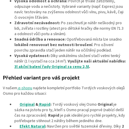
s
Vysoká odolnost a ochrana:
Povrch je trvale zatížitelný,
u
odpuzuje vodu a nečistoty. Vybrané varianty (např. Expres) jsou
navíc testovány na zvýšenou odolnost vůči vínu, pivu, kávě, čaji
či ovocným šťávám.
Zdravotní nezávadnost:
Po zaschnutí je nátěr neškodný pro
lidi, zvířata i rostliny (atest pro dětské hračky dle normy EN 71.3
a odolnost vůči potu a slinám).
Snadná údržba a renovace:
Opotřebovaná místa lze snadno
lokálně renovovat bez nutnosti broušení
. Pro oživení
povrchu zpravidla stačí jeden nátěr na očištěný podklad.
Vysoká vydatnost:
Díky unikátnímu složení stačí velmi tenký
nátěr (1 l vystačí na cca 24 m²).
Využijte naši aktuální nabídku:
3l akční balení řady Original za cenu 2,5l
.
Přehled variant pro váš projekt
V našem
e-shopu
najdete kompletní portfolio Tvrdých voskových olejů
Osmo pro každou situaci:
Original
&
Rapid
:
Tvrdý voskový olej Osmo
Original
je
sázka na jistotu pro ty, kteří s Osmo pracují poprvé (nabízí delší
čas na zpracování).
Rapid
je pak ideální pro rychlé projekty, kdy
potřebujete stihnout 2 nátěry během jediného dne.
Efekt Natural
:
Navržen pro světlé tuzemské dřeviny. Díky
2