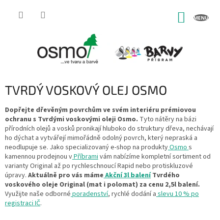
Přejít
na
NÁKUP
obsah
KOŠÍK
TVRDÝ VOSKOVÝ OLEJ OSMO
Dopřejte dřevěným povrchům ve svém interiéru prémiovou
ochranu s Tvrdými voskovými oleji Osmo.
Tyto nátěry na bázi
přírodních olejů a vosků pronikají hluboko do struktury dřeva, nechávají
ho dýchat a vytvářejí mimořádně odolný povrch, který nepraská a
neodlupuje se. Jako specializovaný e-shop na produkty
Osmo
s
kamennou prodejnou v
Příbrami
vám nabízíme kompletní sortiment od
varianty Original až po rychleschnoucí Rapid nebo protiskluzové
úpravy.
Aktuálně pro vás máme
Akční 3l balení
Tvrdého
voskového oleje Original (mat i polomat) za cenu 2,5l balení.
Využijte naše odborné
poradenství
, rychlé dodání a
slevu 10 % po
registraci IČ
.