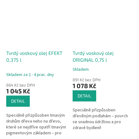
Tvrdý voskový olej EFEKT
Tvrdý voskový olej
0,375 l
ORIGINAL 0,75 l
Skladem
Průměrné
Skladem za 2 - 4 prac. dny
hodnocení
891 Kč bez DPH
produktu
1 078 Kč
864 Kč bez DPH
je
1 045 Kč
4,5
DETAIL
z
DETAIL
5
Speciálně přizpůsoben
hvězdiček.
Speciálně přizpůsoben tmavým
dřevěným podlahám – povrch
druhům dřeva nebo na dřevo,
se snadnou údržbou a pro
které se nejdříve opatří tmavým
zdravé bydlení!
pigmentovým základem – pro
efektní ztvárnění povrchu!