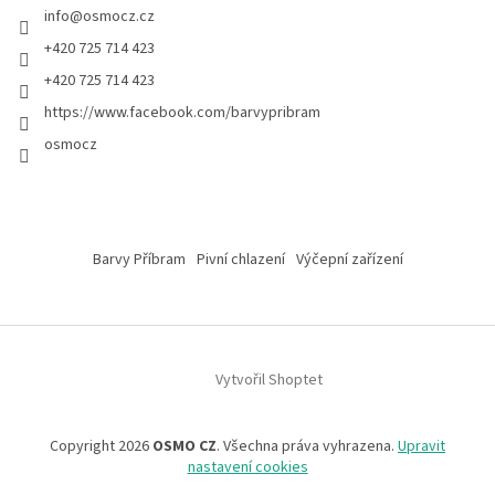
info
@
osmocz.cz
+420 725 714 423
+420 725 714 423
https://www.facebook.com/barvypribram
osmocz
Barvy Příbram
Pivní chlazení
Výčepní zařízení
Vytvořil Shoptet
Copyright 2026
OSMO CZ
. Všechna práva vyhrazena.
Upravit
nastavení cookies