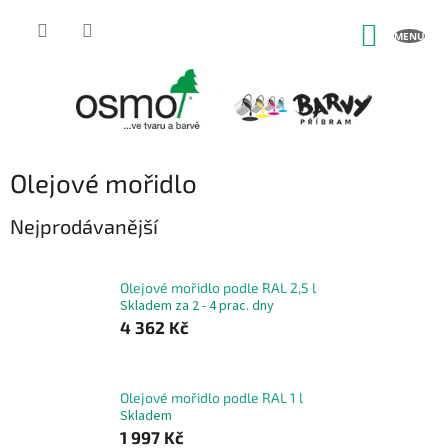
Přejít
na
NÁKUP
obsah
KOŠÍK
Olejové mořidlo
Nejprodávanější
Olejové mořidlo podle RAL 2,5 l
Skladem za 2 - 4 prac. dny
4 362 Kč
Olejové mořidlo podle RAL 1 l
Skladem
1 997 Kč