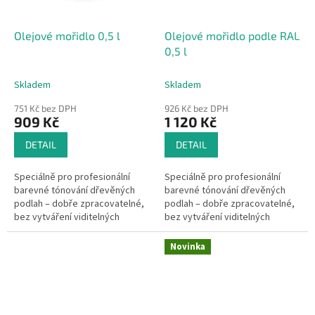
Olejové mořidlo 0,5 l
Olejové mořidlo podle RAL
0,5 l
Skladem
Skladem
751 Kč bez DPH
926 Kč bez DPH
909 Kč
1 120 Kč
DETAIL
DETAIL
Speciálně pro profesionální
Speciálně pro profesionální
barevné tónování dřevěných
barevné tónování dřevěných
podlah – dobře zpracovatelné,
podlah – dobře zpracovatelné,
bez vytváření viditelných
bez vytváření viditelných
přechodů po zaschnutí.
přechodů po zaschnutí.
Novinka