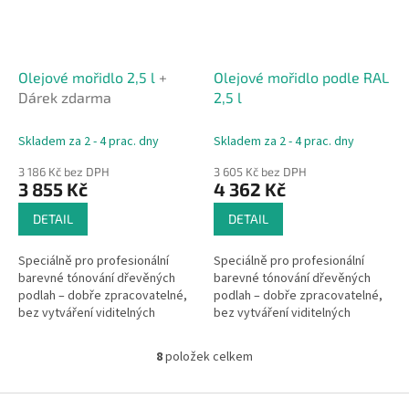
Olejové mořidlo 2,5 l
+
Olejové mořidlo podle RAL
Dárek zdarma
2,5 l
Skladem za 2 - 4 prac. dny
Skladem za 2 - 4 prac. dny
3 186 Kč bez DPH
3 605 Kč bez DPH
3 855 Kč
4 362 Kč
DETAIL
DETAIL
Speciálně pro profesionální
Speciálně pro profesionální
barevné tónování dřevěných
barevné tónování dřevěných
podlah – dobře zpracovatelné,
podlah – dobře zpracovatelné,
bez vytváření viditelných
bez vytváření viditelných
přechodů po zaschnutí.
přechodů po zaschnutí.
8
položek celkem
O
v
l
Z