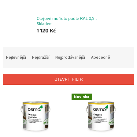
Olejové mořidlo podle RAL 0,5 l
Skladem
1 120 Kč
Ř
a
Nejlevnější
Nejdražší
Nejprodávanější
Abecedně
z
e
n
OTEVŘÍT FILTR
í
p
V
r
Novinka
ý
o
p
d
i
u
s
k
p
t
r