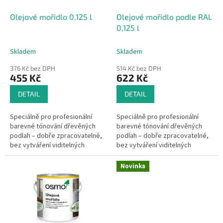
ů
o
d
Olejové mořidlo 0,125 l
Olejové mořidlo podle RAL
u
0,125 l
k
t
Skladem
Skladem
ů
376 Kč bez DPH
514 Kč bez DPH
455 Kč
622 Kč
DETAIL
DETAIL
Speciálně pro profesionální
Speciálně pro profesionální
barevné tónování dřevěných
barevné tónování dřevěných
podlah – dobře zpracovatelné,
podlah – dobře zpracovatelné,
bez vytváření viditelných
bez vytváření viditelných
přechodů po zaschnutí.
přechodů po zaschnutí.
Novinka