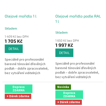
Olejové mořidlo 1 l
Olejové mořidlo podle RAL
1 l
Skladem
Průměrné
Skladem
hodnocení
1 409 Kč bez DPH
produktu
1 705 Kč
1 650 Kč bez DPH
je
1 997 Kč
5,0
DETAIL
z
DETAIL
5
Speciálně pro profesionální
hvězdiček.
Speciálně pro profesionální
barevné tónování dřevěných
barevné tónování dřevěných
podlah – dobře zpracovatelné,
podlah – dobře zpracovatelné,
bez vytváření viditelných
bez vytváření viditelných
přechodů po zaschnutí.
přechodů po zaschnutí.
Doprava
Novinka
ZDARMA
Doprava
+ Dárek zdarma
ZDARMA
+ Dárek zdarma