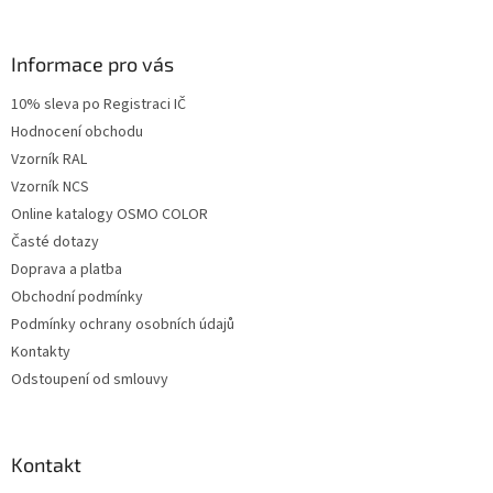
á
á
d
p
a
a
Informace pro vás
c
t
í
10% sleva po Registraci IČ
í
p
Hodnocení obchodu
r
v
Vzorník RAL
k
Vzorník NCS
y
Online katalogy OSMO COLOR
v
ý
Časté dotazy
p
Doprava a platba
i
Obchodní podmínky
s
u
Podmínky ochrany osobních údajů
Kontakty
Odstoupení od smlouvy
Kontakt