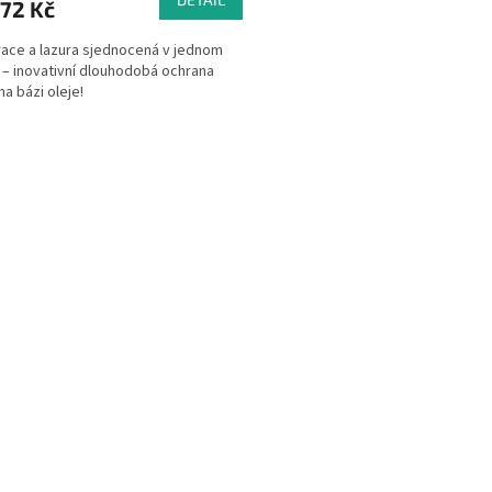
72 Kč
ace a lazura sjednocená v jednom
 – inovativní dlouhodobá ochrana
na bázi oleje!
O
v
l
á
d
a
c
í
p
r
v
k
y
v
ý
p