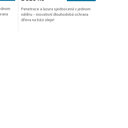
jednom
Penetrace a lazura sjednocená v jednom
hrana
nátěru – inovativní dlouhodobá ochrana
dřeva na bázi oleje!