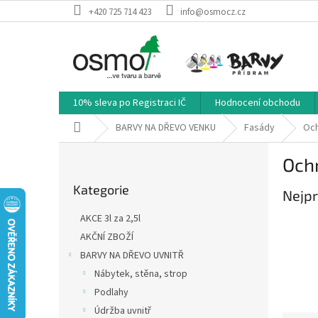
Přejít
+420 725 714 423
info@osmocz.cz
na
obsah
10% sleva po Registraci IČ
Hodnocení obchodu
Domů
BARVY NA DŘEVO VENKU
Fasády
Och
P
Ochr
o
Přeskočit
s
Kategorie
kategorie
Nejpr
t
r
AKCE 3l za 2,5l
a
AKČNÍ ZBOŽÍ
n
BARVY NA DŘEVO UVNITŘ
n
í
Nábytek, stěna, strop
p
Podlahy
a
Údržba uvnitř