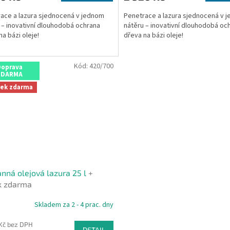
4,3
ace a lazura sjednocená v jednom
Penetrace a lazura sjednocená v 
z
 – inovativní dlouhodobá ochrana
nátěru – inovativní dlouhodobá oc
5
na bázi oleje!
dřeva na bázi oleje!
hvězdiček.
Kód:
420/700
Doprava
ZDARMA
rek zdarma
nná olejová lazura 25 l
+
k zdarma
Skladem za 2 - 4 prac. dny
 Kč bez DPH
DETAIL