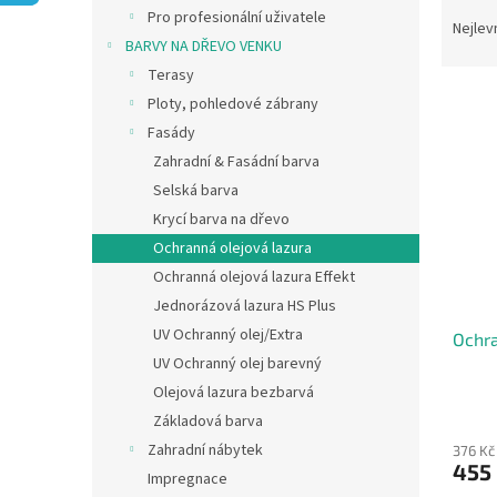
Ř
n
Pro profesionální uživatele
a
e
Nejlev
BARVY NA DŘEVO VENKU
z
l
e
Terasy
V
n
Ploty, pohledové zábrany
ý
í
Fasády
p
p
Zahradní & Fasádní barva
i
r
Selská barva
s
o
p
Krycí barva na dřevo
d
r
u
Ochranná olejová lazura
o
k
Ochranná olejová lazura Effekt
d
t
Jednorázová lazura HS Plus
u
ů
UV Ochranný olej/Extra
Ochra
k
UV Ochranný olej barevný
t
ů
Olejová lazura bezbarvá
Základová barva
Zahradní nábytek
376 Kč
455
Impregnace