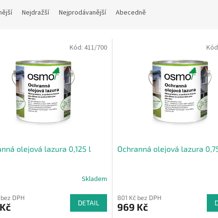
nější
Nejdražší
Nejprodávanější
Abecedně
Kód:
411/700
Kód
nná olejová lazura 0,125 l
Ochranná olejová lazura 0,75
Skladem
Průměrné
hodnocení
 bez DPH
801 Kč bez DPH
produktu
DETAIL
 Kč
969 Kč
je
4,3