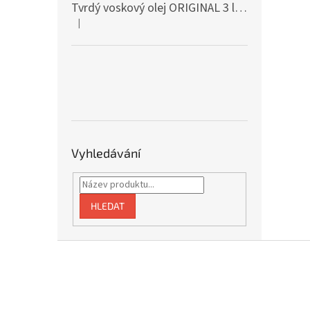
Tvrdý voskový olej ORIGINAL 3 l mat 3062
+ D
|
Hodnocení produktu je 5 z 5 hvězdiček.
Vyhledávání
HLEDAT
Z
á
p
a
t