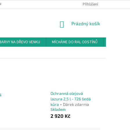
AL
VZORNÍK NCS
ONLINE KATALOGY OSMO COLOR
Přihlášení
ČASTÉ DO
NÁKUPNÍ
Prázdný košík
KOŠÍK
BARVY NA DŘEVO VENKU
MÍCHÁME DO RAL ODSTÍNŮ
MÍCHÁME D
Ochranná olejová
á
lazura 2,5 l - 726 šedá
kůra
+ Dárek zdarma
Skladem
2 920 Kč