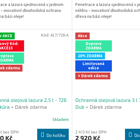
ace a lazura sjednocená v jednom
Penetrace a lazura sjednocená v 
z
 – inovativní dlouhodobá ochrana
nátěru – inovativní dlouhodobá oc
5
na bázi oleje!
dřeva na bázi oleje!
hvězdiček.
Kód:
417/726-A
r AKCE
Akce
vový Kód:
Doprava
AKCE15
ZDARMA
Doprava
20% ZDARMA
ZDARMA
Limitovaná
rek zdarma
edice
+ Dárek zdarma
nná olejová lazura 2,5 l - 726
Ochranná olejová lazura 3 l
 kůra
+ Dárek zdarma
Dub
+ Dárek zdarma
Skladem
Průměrné
hodnocení
produktu
Kč bez DPH
2 413 Kč bez DPH
Do košíku
Do
0 Kč
2 920 Kč
je