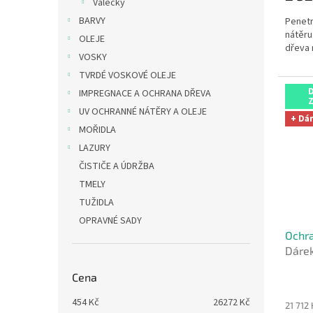
Válečky
BARVY
Penetr
nátěru
OLEJE
dřeva 
VOSKY
TVRDÉ VOSKOVÉ OLEJE
IMPREGNACE A OCHRANA DŘEVA
UV OCHRANNÉ NÁTĚRY A OLEJE
+ Dá
MOŘIDLA
LAZURY
ČISTIČE A ÚDRŽBA
TMELY
TUŽIDLA
OPRAVNÉ SADY
Ochra
Dáre
Cena
454
Kč
26272
Kč
21 712