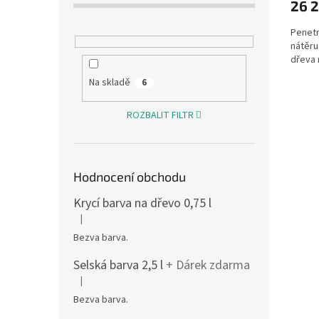
26 2
Penetr
nátěru
dřeva 
Na skladě
6
ROZBALIT FILTR
Hodnocení obchodu
Krycí barva na dřevo 0,75 l
|
Hodnocení produktu je 5 z 5 hvězdiček.
Bezva barva.
Selská barva 2,5 l
+ Dárek zdarma
|
Hodnocení produktu je 5 z 5 hvězdiček.
Bezva barva.