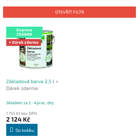
e
n
OTEVŘÍT FILTR
í
p
V
r
Doprava
ý
ZDARMA
o
p
+ Dárek zdarma
d
i
u
s
k
p
t
r
ů
o
d
Základová barva 2,5 l
+
u
Dárek zdarma
k
t
Skladem za 2 - 4 prac. dny
ů
1 755 Kč bez DPH
2 124 Kč
Do košíku