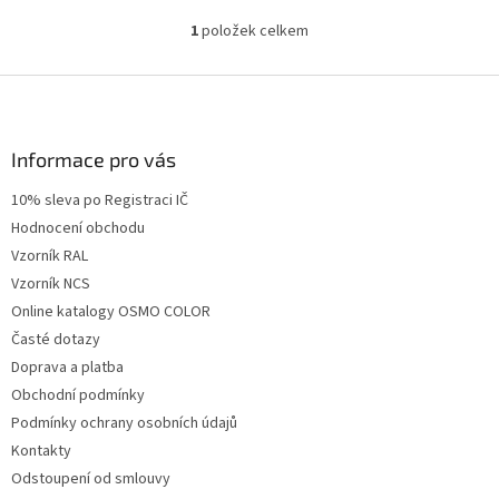
1
položek celkem
O
v
l
Z
á
á
d
p
a
a
Informace pro vás
c
t
í
10% sleva po Registraci IČ
í
p
Hodnocení obchodu
r
v
Vzorník RAL
k
Vzorník NCS
y
Online katalogy OSMO COLOR
v
ý
Časté dotazy
p
Doprava a platba
i
Obchodní podmínky
s
u
Podmínky ochrany osobních údajů
Kontakty
Odstoupení od smlouvy