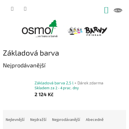
Přejít
na
NÁKUP
obsah
KOŠÍK
Základová barva
Nejprodávanější
Základová barva 2,5 l
+ Dárek zdarma
Skladem za 2 - 4 prac. dny
2 124 Kč
Ř
a
Nejlevnější
Nejdražší
Nejprodávanější
Abecedně
z