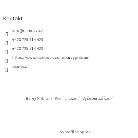
Kontakt
info
@
osmocz.cz
+420 725 714 423
+420 725 714 423
https://www.facebook.com/barvypribram
osmocz
Barvy Příbram
Pivní chlazení
Výčepní zařízení
Vytvořil Shoptet