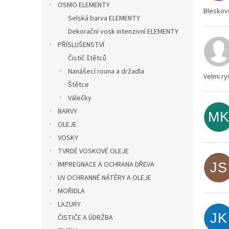
OSMO ELEMENTY
Bleskov
Selská barva ELEMENTY
Dekorační vosk intenzivní ELEMENTY
PŘÍSLUŠENSTVÍ
Čistič štětců
Nanášecí rouna a držadla
Velmi ry
Štětce
Válečky
BARVY
M
OLEJE
VOSKY
TVRDÉ VOSKOVÉ OLEJE
IMPREGNACE A OCHRANA DŘEVA
JS
UV OCHRANNÉ NÁTĚRY A OLEJE
MOŘIDLA
LAZURY
JK
ČISTIČE A ÚDRŽBA