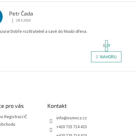
Petr Čada
|
28.5.2026
Hodnocení obchodu je 5 z 5 hvězdiček.
azura! Dobře roztíratelné a savé do hloubi dřeva.
S
1
9
t
r
O
NAHORU
á
v
n
l
k
á
o
d
v
a
á
c
n
í
í
p
r
e pro vás
Kontakt
v
k
o Registraci IČ
info
@
osmocz.cz
y
 obchodu
+420 725 714 423
v
ý
+420 725 714 423