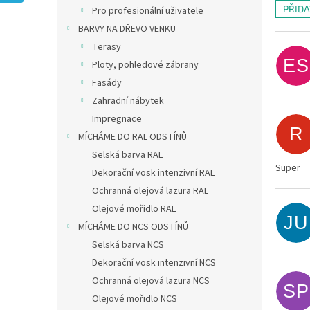
n
PŘID
Pro profesionální uživatele
e
V
BARVY NA DŘEVO VENKU
l
ý
Terasy
p
ES
Ploty, pohledové zábrany
i
Fasády
s
h
Zahradní nábytek
o
Impregnace
d
R
MÍCHÁME DO RAL ODSTÍNŮ
n
Selská barva RAL
o
Super
Dekorační vosk intenzivní RAL
c
e
Ochranná olejová lazura RAL
n
Olejové mořidlo RAL
JU
í
MÍCHÁME DO NCS ODSTÍNŮ
Selská barva NCS
Dekorační vosk intenzivní NCS
Ochranná olejová lazura NCS
SP
Olejové mořidlo NCS