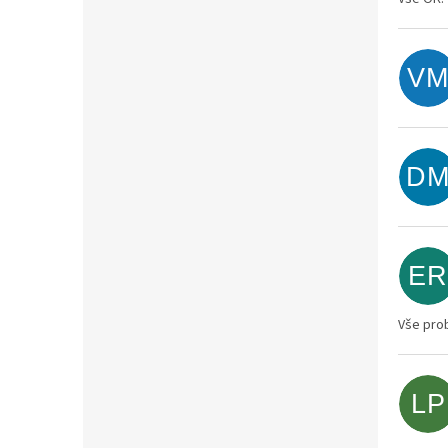
V
D
ER
Vše prob
LP