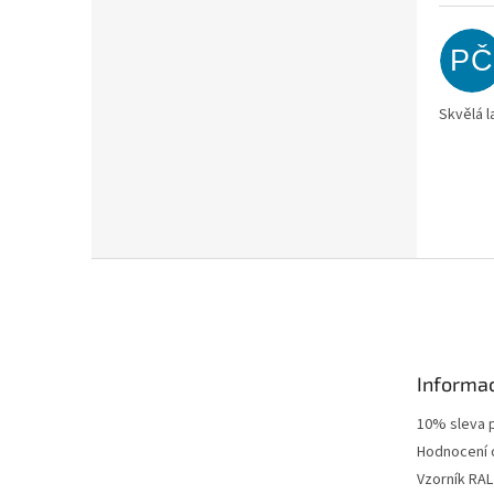
PČ
Skvělá l
Z
á
p
a
t
Informac
í
10% sleva p
Hodnocení
Vzorník RAL