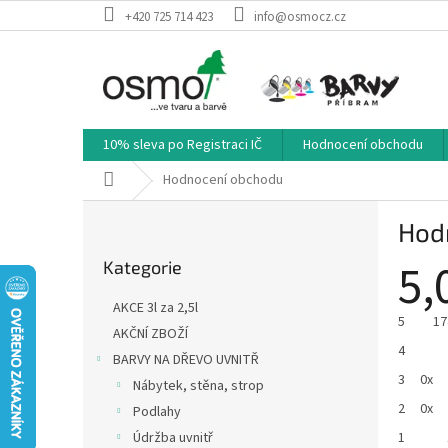
Přejít
+420 725 714 423
info@osmocz.cz
na
obsah
10% sleva po Registraci IČ
Hodnocení obchodu
Domů
Hodnocení obchodu
P
Hod
o
Přeskočit
s
5,
Kategorie
kategorie
t
r
AKCE 3l za 2,5l
a
5
17
AKČNÍ ZBOŽÍ
n
4
BARVY NA DŘEVO UVNITŘ
n
3
0x
í
Nábytek, stěna, strop
p
2
0x
Podlahy
a
1
Údržba uvnitř