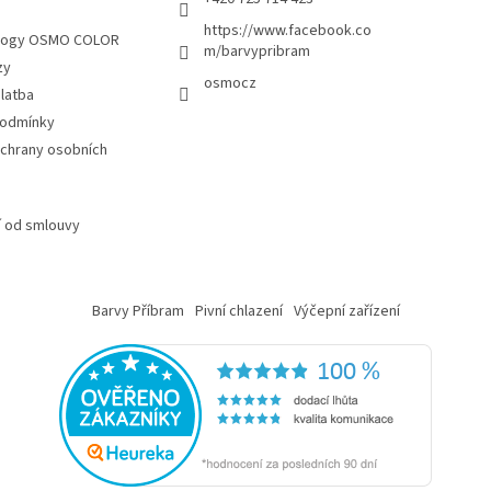
S
p
https://www.facebook.co
i
alogy OSMO COLOR
m/barvypribram
s
zy
u
osmocz
latba
podmínky
chrany osobních
 od smlouvy
Barvy Příbram
Pivní chlazení
Výčepní zařízení