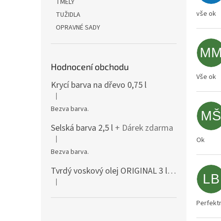
TMELY
vše ok
TUŽIDLA
OPRAVNÉ SADY
M
Hodnocení obchodu
Vše ok
Krycí barva na dřevo 0,75 l
|
Hodnocení produktu je 5 z 5 hvězdiček.
Bezva barva.
M
Selská barva 2,5 l
+ Dárek zdarma
|
Ok
Hodnocení produktu je 5 z 5 hvězdiček.
Bezva barva.
Tvrdý voskový olej ORIGINAL 3 l mat 3062
+ D
LB
|
Hodnocení produktu je 5 z 5 hvězdiček.
Perfektn