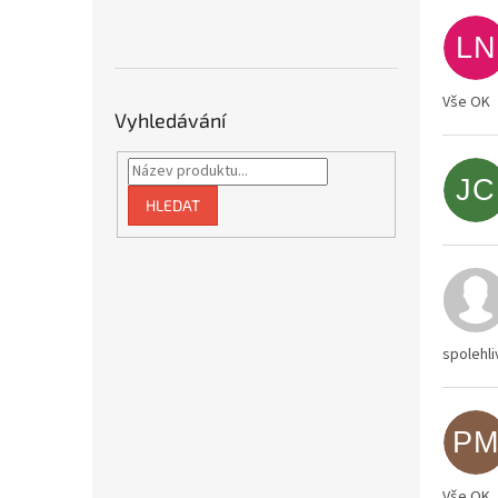
LN
Vše OK
Vyhledávání
JC
HLEDAT
spolehli
P
Vše OK.