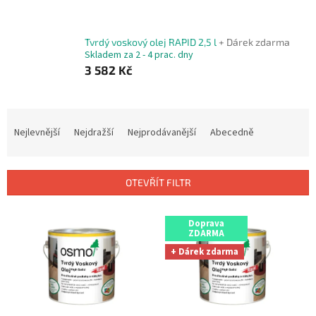
Tvrdý voskový olej RAPID 2,5 l
+ Dárek zdarma
Skladem za 2 - 4 prac. dny
3 582 Kč
Ř
a
Nejlevnější
Nejdražší
Nejprodávanější
Abecedně
z
e
n
OTEVŘÍT FILTR
í
p
V
r
Doprava
ý
ZDARMA
o
p
+ Dárek zdarma
d
i
u
s
k
p
t
r