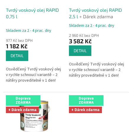
ů
o
d
Tvrdý voskový olej RAPID
Tvrdý voskový olej RAPID
u
0,75 l
2,5 l
+ Dárek zdarma
k
Skladem za 2 - 4 prac. dny
Průměrné
t
Skladem za 2 - 4 prac. dny
hodnocení
ů
2 960 Kč bez DPH
produktu
3 582 Kč
977 Kč bez DPH
je
1 182 Kč
4,5
DETAIL
z
DETAIL
5
Osvědčený Tvrdý voskový olej
hvězdiček.
Osvědčený Tvrdý voskový olej
v rychle schnoucí variantě – 2
v rychle schnoucí variantě – 2
nátěry proveditelné v 1 den!
nátěry proveditelné v 1 den!
Doprava
Doprava
ZDARMA
ZDARMA
+ Dárek zdarma
+ Dárek zdarma