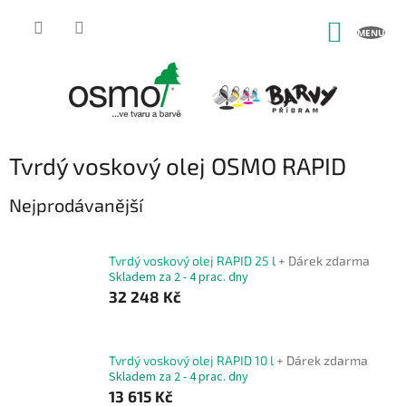
Přejít
na
NÁKUP
obsah
KOŠÍK
Tvrdý voskový olej OSMO RAPID
Nejprodávanější
Tvrdý voskový olej RAPID 25 l
+ Dárek zdarma
Skladem za 2 - 4 prac. dny
32 248 Kč
Tvrdý voskový olej RAPID 10 l
+ Dárek zdarma
Skladem za 2 - 4 prac. dny
13 615 Kč