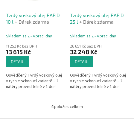
Tvrdý voskový olej RAPID
Tvrdý voskový olej RAPID
10 l
+ Dárek zdarma
25 l
+ Dárek zdarma
Skladem za 2 - 4 prac. dny
Skladem za 2 - 4 prac. dny
11 252 Kč bez DPH
26 651 Kč bez DPH
13 615 Kč
32 248 Kč
DETAIL
DETAIL
Osvědčený Tvrdý voskový olej
Osvědčený Tvrdý voskový olej
v rychle schnoucí variantě – 2
v rychle schnoucí variantě – 2
nátěry proveditelné v 1 den!
nátěry proveditelné v 1 den!
4
položek celkem
O
v
l
Z
á
á
d