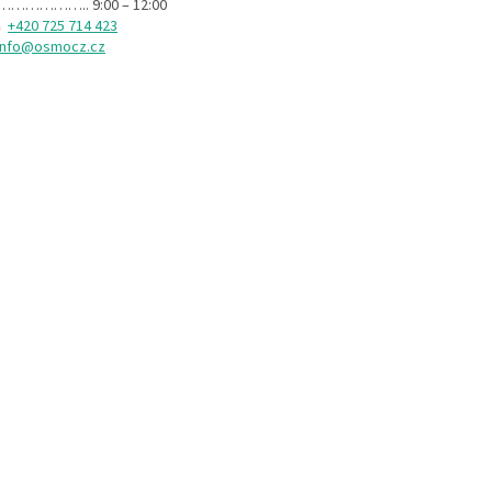
 ……………….. 9:00 – 12:00
n
+420 725 714 423
info@osmocz.cz