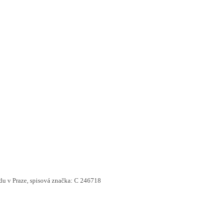
du
v
Praze, spisová značka: C 246718