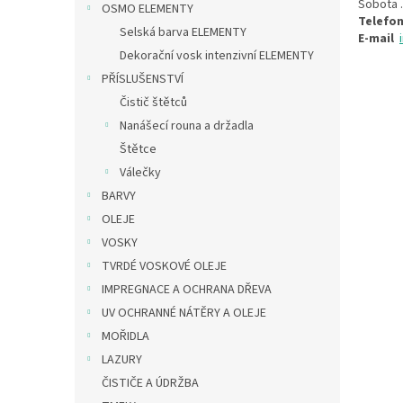
Sobota
OSMO ELEMENTY
Telefo
Selská barva ELEMENTY
E-mail
Dekorační vosk intenzivní ELEMENTY
PŘÍSLUŠENSTVÍ
Čistič štětců
Nanášecí rouna a držadla
Štětce
Válečky
BARVY
OLEJE
VOSKY
TVRDÉ VOSKOVÉ OLEJE
IMPREGNACE A OCHRANA DŘEVA
UV OCHRANNÉ NÁTĚRY A OLEJE
MOŘIDLA
LAZURY
ČISTIČE A ÚDRŽBA