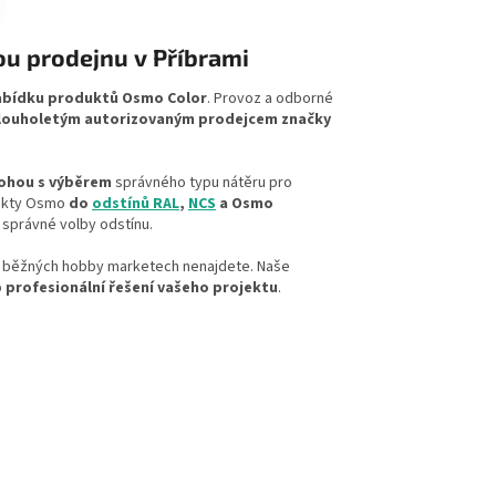
u prodejnu v Příbrami
abídku produktů Osmo Color
. Provoz a odborné
louholetým autorizovaným prodejcem značky
hou s výběrem
správného typu nátěru pro
dukty Osmo
do
odstínů RAL
,
NCS
a Osmo
 správné volby odstínu.
v běžných hobby marketech nenajdete. Naše
o
profesionální řešení vašeho projektu
.