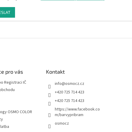
ESLAT
e pro vás
Kontakt
o Registraci IČ
info
@
osmocz.cz
 obchodu
+420 725 714 423
+420 725 714 423
S
https://www.facebook.co
alogy OSMO COLOR
m/barvypribram
zy
osmocz
latba