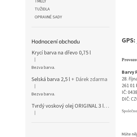
TMELY
TUŽIDLA
OPRAVNÉ SADY
GPS:
Hodnocení obchodu
Krycí barva na dřevo 0,75 l
|
Provozo
Hodnocení produktu je 5 z 5 hvězdiček.
Bezva barva.
Barvy 
Selská barva 2,5 l
+ Dárek zdarma
28. říjn
261 01
|
Hodnocení produktu je 5 z 5 hvězdiček.
IČ: 043
Bezva barva.
DIČ: C
Tvrdý voskový olej ORIGINAL 3 l mat 3062
+ D
Společno
|
Hodnocení produktu je 5 z 5 hvězdiček.
Máte něj