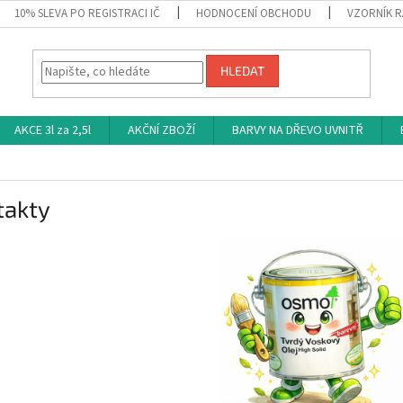
10% SLEVA PO REGISTRACI IČ
HODNOCENÍ OBCHODU
VZORNÍK R
HLEDAT
AKCE 3l za 2,5l
AKČNÍ ZBOŽÍ
BARVY NA DŘEVO UVNITŘ
takty