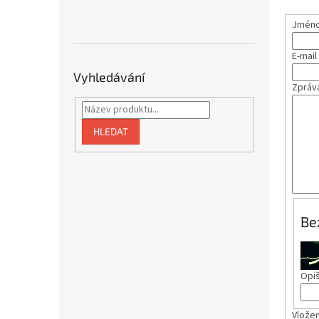
Jméno 
E-mail
Vyhledávání
Zpráv
HLEDAT
Be
Opiš
Vložen