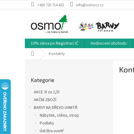
Přejít
+420 725 714 423
info@osmocz.cz
na
obsah
10% sleva po Registraci IČ
Hodnocení obchodu
Domů
Kontakty
P
Kon
o
Přeskočit
s
Kategorie
kategorie
t
r
AKCE 3l za 2,5l
a
AKČNÍ ZBOŽÍ
n
BARVY NA DŘEVO UVNITŘ
n
í
Nábytek, stěna, strop
p
Podlahy
a
Údržba uvnitř