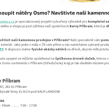
koupit nátěry Osmo? Navštivte naši kamenno
osmocz.cz
je specializovaný projekt vytvořený výhradně pro
kompletní n
elého e-shopu je pod záštitou naší společnosti
Barvy Příbram
, která je
d
vštívit naši kamennou prodejnu v Příbrami?
Naši specialisté vám
pomo
 i exteriér. Jako jedni z mála v ČR vám přímo u nás namícháme vybrané pro
TY
. K dispozici máme
fyzické ukázky nátěrů
na dřevě, abyste měli jistotu
muto spojení se můžete spolehnout na
špičkovou úroveň služeb
, kterou 
 Osmo sortimentu v Příbrami (Středočeský kraj) je tak ideálním místem pr
y Příbram
367, 261 01 Příbram
i bývalé firmy ELISCH pod KAUFLANDEM)
JNA
– Pátek …...… 7:00 – 17:00