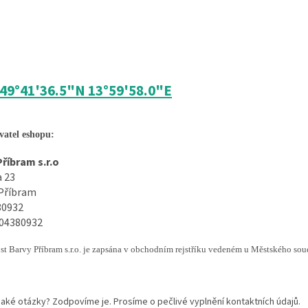
49°41'36.5"N 13°59'58.0"E
vatel eshopu:
Příbram s.r.o
a 23
 Příbram
80932
Z04380932
árek zdarma
st
Barvy Příbram s.r.o. je
zapsána
v
obchodním
rejstříku
vedeném
u
Městského
sou
aké otázky? Zodpovíme je. Prosíme o pečlivé vyplnění kontaktních údajů.