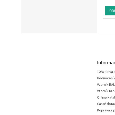
OD
Z
á
p
a
t
Informac
í
10% sleva p
Hodnocení
Vzorník RAL
Vzorník NC
Online kat
Časté dota
Doprava a p