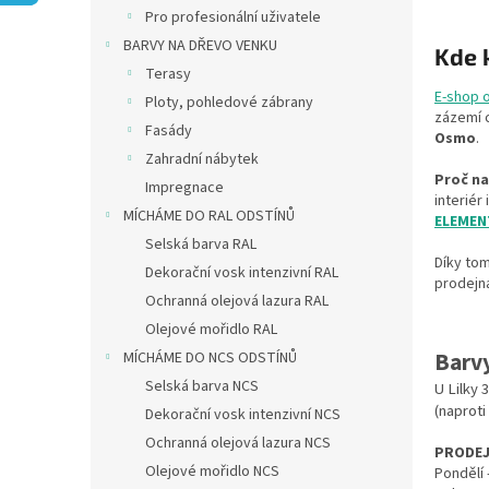
n
Pro profesionální uživatele
e
BARVY NA DŘEVO VENKU
l
Kde 
Terasy
E-shop 
Ploty, pohledové zábrany
zázemí c
Fasády
Osmo
.
Zahradní nábytek
Proč na
Impregnace
interiér
MÍCHÁME DO RAL ODSTÍNŮ
ELEMEN
Selská barva RAL
Díky to
Dekorační vosk intenzivní RAL
prodejna
Ochranná olejová lazura RAL
Olejové mořidlo RAL
Barv
MÍCHÁME DO NCS ODSTÍNŮ
Selská barva NCS
U Lilky 
(naprot
Dekorační vosk intenzivní NCS
Ochranná olejová lazura NCS
PRODE
Olejové mořidlo NCS
Pondělí 