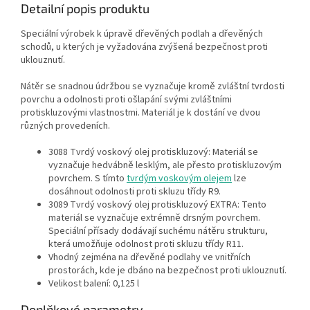
Detailní popis produktu
Speciální výrobek k úpravě dřevěných podlah a dřevěných
schodů, u kterých je vyžadována zvýšená bezpečnost proti
uklouznutí.
Nátěr se snadnou údržbou se vyznačuje kromě zvláštní tvrdosti
povrchu a odolnosti proti ošlapání svými zvláštními
protiskluzovými vlastnostmi. Materiál je k dostání ve dvou
různých provedeních.
3088 Tvrdý voskový olej protiskluzový: Materiál se
vyznačuje hedvábně lesklým, ale přesto protiskluzovým
povrchem. S tímto
tvrdým voskovým olejem
lze
dosáhnout odolnosti proti skluzu třídy R9.
3089 Tvrdý voskový olej protiskluzový EXTRA: Tento
materiál se vyznačuje extrémně drsným povrchem.
Speciální přísady dodávají suchému nátěru strukturu,
která umožňuje odolnost proti skluzu třídy R11.
Vhodný zejména na dřevěné podlahy ve vnitřních
prostorách, kde je dbáno na bezpečnost proti uklouznutí.
Velikost balení: 0,125 l
Doplňkové parametry