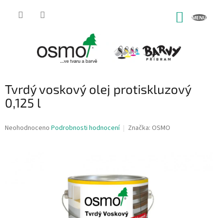
Přejít
na
NÁKUP
obsah
KOŠÍK
Tvrdý voskový olej protiskluzový
0,125 l
Průměrné
Neohodnoceno
Podrobnosti hodnocení
Značka:
OSMO
hodnocení
produktu
je
0,0
z
5
hvězdiček.