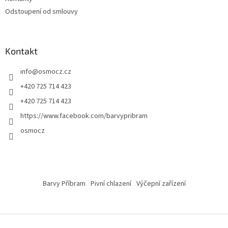
Odstoupení od smlouvy
Kontakt
info
@
osmocz.cz
+420 725 714 423
+420 725 714 423
https://www.facebook.com/barvypribram
osmocz
Barvy Příbram
Pivní chlazení
Výčepní zařízení