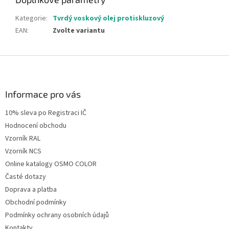
Kategorie
:
Tvrdý voskový olej protiskluzový
EAN
:
Zvolte variantu
Z
á
p
a
Informace pro vás
t
10% sleva po Registraci IČ
í
Hodnocení obchodu
Vzorník RAL
Vzorník NCS
Online katalogy OSMO COLOR
Časté dotazy
Doprava a platba
Obchodní podmínky
Podmínky ochrany osobních údajů
Kontakty