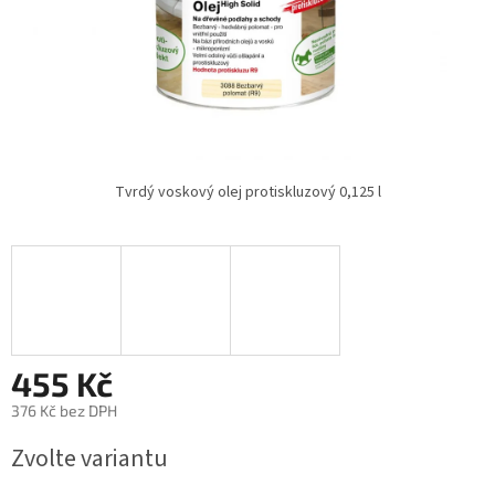
Tvrdý voskový olej protiskluzový 0,125 l
455 Kč
376 Kč bez DPH
Měrná
Zvolte variantu
cena: