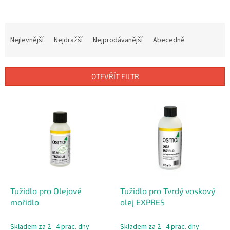
Ř
a
Nejlevnější
Nejdražší
Nejprodávanější
Abecedně
z
e
n
OTEVŘÍT FILTR
í
p
V
r
ý
o
p
d
i
u
s
k
p
t
r
ů
o
d
Tužidlo pro Olejové
Tužidlo pro Tvrdý voskový
u
mořidlo
olej EXPRES
k
t
Skladem za 2 - 4 prac. dny
Skladem za 2 - 4 prac. dny