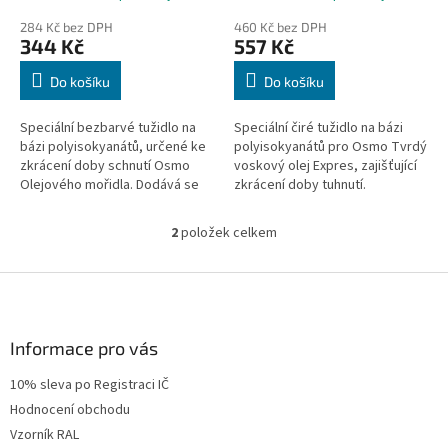
ů
284 Kč bez DPH
460 Kč bez DPH
344 Kč
557 Kč
Do košíku
Do košíku
Speciální bezbarvé tužidlo na
Speciální čiré tužidlo na bázi
bázi polyisokyanátů, určené ke
polyisokyanátů pro Osmo Tvrdý
zkrácení doby schnutí Osmo
voskový olej Expres, zajišťující
Olejového mořidla. Dodává se
zkrácení doby tuhnutí.
v balení 0,06 l.
2
položek celkem
O
v
l
Z
á
á
d
p
a
a
Informace pro vás
c
t
í
10% sleva po Registraci IČ
í
p
Hodnocení obchodu
r
v
Vzorník RAL