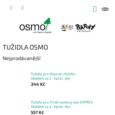
Přejít
na
NÁKUP
obsah
KOŠÍK
TUŽIDLA OSMO
Nejprodávanější
Tužidlo pro Olejové mořidlo
Skladem za 2 - 4 prac. dny
344 Kč
Tužidlo pro Tvrdý voskový olej EXPRES
Skladem za 2 - 4 prac. dny
557 Kč