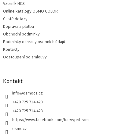
k
Vzorník NCS
y
Online katalogy OSMO COLOR
v
ý
Časté dotazy
p
Doprava a platba
i
Obchodní podmínky
s
u
Podmínky ochrany osobních údajů
Kontakty
Odstoupení od smlouvy
Kontakt
info
@
osmocz.cz
+420 725 714 423
+420 725 714 423
https://www.facebook.com/barvypribram
osmocz