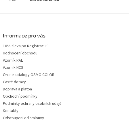
Z
á
p
a
Informace pro vás
t
10% sleva po Registraci IČ
í
Hodnocení obchodu
Vzorník RAL
Vzorník NCS
Online katalogy OSMO COLOR
Časté dotazy
Doprava a platba
Obchodní podmínky
Podmínky ochrany osobních údajů
Kontakty
Odstoupení od smlouvy