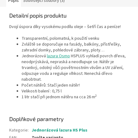
Popis
Související soubory (3)
Detailní popis produktu
Dvojí úspora díky vysokému podílu oleje – šetří čas a peníze!
Transparentní, polomatná, k použití venku
Zvláště se doporučuje na fasády, balkóny, přístřešky,
zahradní domky, pohledové zábrany, ploty…
Jednorázová
lazura Osmo
HSPLUS vyhladí povrch dřeva,
neodprýskává, nepraská a neodlupuje se. Nátěr je
trvanlivý, odolný vůči povětrnostním vlivům a UV záření,
odpuzuje vodu a reguluje vlhkost. Nenechá dřevo
nabobtnat.
Počet nátěrů: Stačí jeden nátěr!
Velikosti balení : 0,75 l
2
1 litr stačí při jednom nátěru na cca 26 m
Doplňkové parametry
Kategorie
:
Jednorázová lazura HS Plus
EAN
:
Zvolte variantu