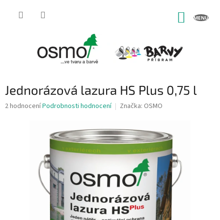
Přejít
na
NÁKUP
obsah
KOŠÍK
Jednorázová lazura HS Plus 0,75 l
Průměrné
2 hodnocení
Podrobnosti hodnocení
Značka:
OSMO
hodnocení
produktu
je
5,0
z
5
hvězdiček.