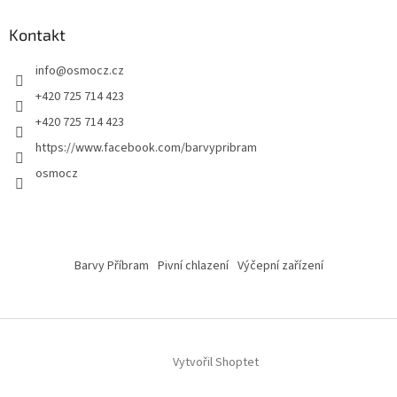
Kontakt
info
@
osmocz.cz
+420 725 714 423
+420 725 714 423
https://www.facebook.com/barvypribram
osmocz
Barvy Příbram
Pivní chlazení
Výčepní zařízení
Vytvořil Shoptet