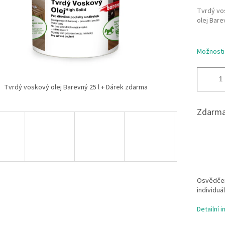
Tvrdý vo
olej Bare
Možnosti
Tvrdý voskový olej Barevný 25 l + Dárek zdarma
Zdarma
Osvědčen
individuá
Detailní 