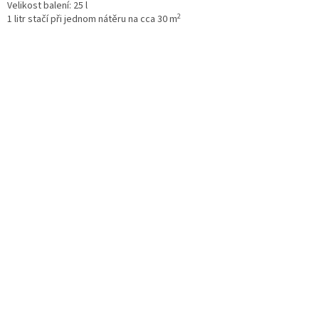
Velikost balení: 25 l
2
1 litr stačí při jednom nátěru na cca 30 m