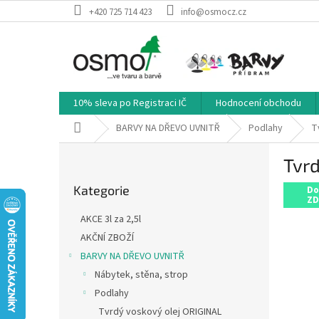
Přejít
+420 725 714 423
info@osmocz.cz
na
obsah
10% sleva po Registraci IČ
Hodnocení obchodu
Domů
BARVY NA DŘEVO UVNITŘ
Podlahy
T
P
Tvrd
o
Přeskočit
s
Kategorie
kategorie
Do
t
ZD
r
AKCE 3l za 2,5l
a
AKČNÍ ZBOŽÍ
n
BARVY NA DŘEVO UVNITŘ
n
í
Nábytek, stěna, strop
p
Podlahy
a
Tvrdý voskový olej ORIGINAL