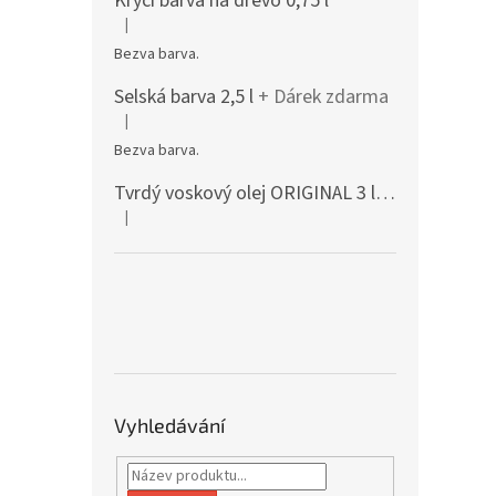
Krycí barva na dřevo 0,75 l
|
Hodnocení produktu je 5 z 5 hvězdiček.
Bezva barva.
Selská barva 2,5 l
+ Dárek zdarma
|
Hodnocení produktu je 5 z 5 hvězdiček.
Bezva barva.
Tvrdý voskový olej ORIGINAL 3 l mat 3062
+ D
|
Hodnocení produktu je 5 z 5 hvězdiček.
Vyhledávání