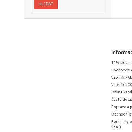
HLEDAT
Z
á
p
a
t
Informac
í
10% sleva p
Hodnocení
Vzorník RAL
Vzorník NC
Online kat
Časté dota
Doprava a p
Obchodní 
Podmínky o
údajů