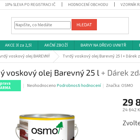
10% SLEVA PO REGISTRACI IČ
HODNOCENÍ OBCHODU
VZORNÍK R
HLEDAT
AKCE 3l za 2,5l
AKČNÍ ZBOŽÍ
BARVY NA DŘEVO UVNITŘ
vrdý voskový olej BAREVNÝ
Tvrdý voskový olej Barevný 25 l
+ Dárek 
ý voskový olej Barevný 25 l
+ Dárek z
prava
Průměrné
Neohodnoceno
Podrobnosti hodnocení
Značka:
OSMO
ARMA
hodnocení
produktu
29 
je
0,0
24 642 K
z
Měrná
5
Zvolt
cena:
hvězdiček.