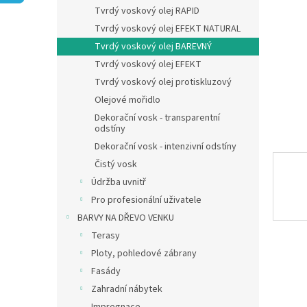
n
Tvrdý voskový olej RAPID
e
Tvrdý voskový olej EFEKT NATURAL
l
Tvrdý voskový olej BAREVNÝ
Tvrdý voskový olej EFEKT
Tvrdý voskový olej protiskluzový
Olejové mořidlo
Dekorační vosk - transparentní
odstíny
Dekorační vosk - intenzivní odstíny
Čistý vosk
Údržba uvnitř
Pro profesionální uživatele
BARVY NA DŘEVO VENKU
Terasy
Ploty, pohledové zábrany
Fasády
Zahradní nábytek