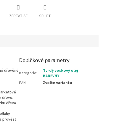
ZEPTAT SE
SDÍLET
Doplňkové parametry
vné dřevěné
Tvrdý voskový olej
Kategorie
:
BAREVNÝ
EAN
:
Zvolte variantu
parketové
é dřevo.
chu dřeva
odlahy
a provést