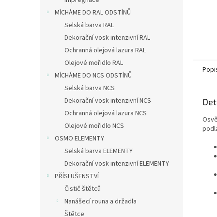
Impregnace
MÍCHÁME DO RAL ODSTÍNŮ
Selská barva RAL
Dekorační vosk intenzivní RAL
Ochranná olejová lazura RAL
Olejové mořidlo RAL
Popi
MÍCHÁME DO NCS ODSTÍNŮ
Selská barva NCS
Dekorační vosk intenzivní NCS
Det
Ochranná olejová lazura NCS
Osv
Olejové mořidlo NCS
podl
OSMO ELEMENTY
Selská barva ELEMENTY
Dekorační vosk intenzivní ELEMENTY
PŘÍSLUŠENSTVÍ
Čistič štětců
Nanášecí rouna a držadla
Štětce