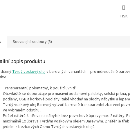
TISK
s
Související soubory (3)
ailní popis produktu
ědčený
Tvrdý voskový olej
v barevných variantách – pro individuálně bare
ahy!
Transparentní, polomatný, k použití uvnitř
Obzvláště se doporučuje pro masivní podlahové palubky, selská prkna, 
podlahy, OSB a korkové podlahy; také vhodný na plochy nábytku a lepen
Tvrdý voskový olej Barevný vytvoří barevně transparentní zbarvení povr
ve vybraném odstínu .
Počet nátěrů: U dřeva na nábytek bez povrchové úpravy max. 2 nátěry. P
maximálně 1x úprava Tvrdým voskovým olejem Barevným. 2.nátěr je třeb
jedním z bezbarvých Osmo Tvrdých voskových olejů.