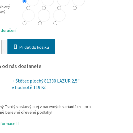
skový
vný
 doručení
Přidat do košíku
 od nás dostanete
+ Štětec plochý 81330 LAZUR 2,5"
v hodnotě 119 Kč
ý Tvrdý voskový olej v barevných variantách – pro
lně barevné dřevěné podlahy!
informace