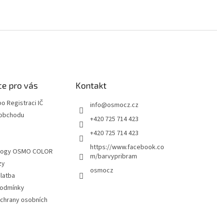
e pro vás
Kontakt
o Registraci IČ
info
@
osmocz.cz
 obchodu
+420 725 714 423
+420 725 714 423
S
https://www.facebook.co
alogy OSMO COLOR
m/barvypribram
zy
osmocz
latba
podmínky
chrany osobních