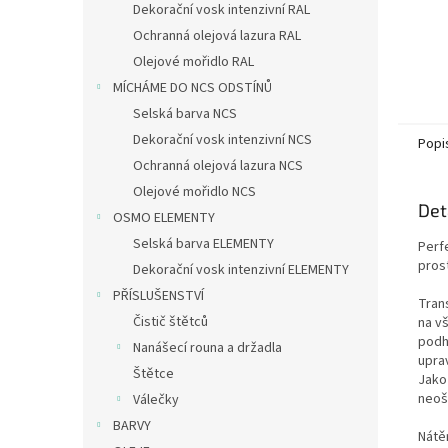
Dekorační vosk intenzivní RAL
Ochranná olejová lazura RAL
Olejové mořidlo RAL
MÍCHÁME DO NCS ODSTÍNŮ
Selská barva NCS
Dekorační vosk intenzivní NCS
Popi
Ochranná olejová lazura NCS
Olejové mořidlo NCS
Det
OSMO ELEMENTY
Selská barva ELEMENTY
Perf
pros
Dekorační vosk intenzivní ELEMENTY
PŘÍSLUŠENSTVÍ
Tran
Čistič štětců
na v
podh
Nanášecí rouna a držadla
upra
Štětce
Jako
neoš
Válečky
BARVY
Nátěr