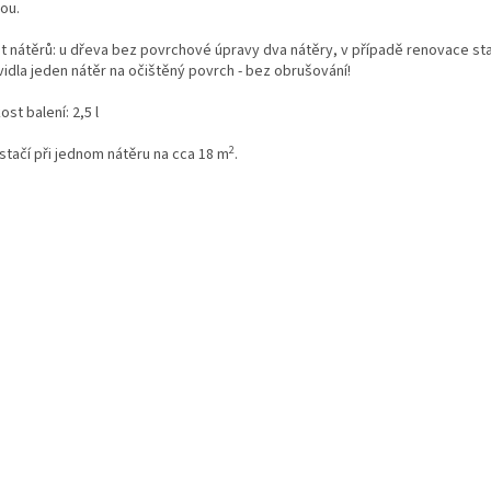
ou.
t nátěrů: u dřeva bez povrchové úpravy dva nátěry, v případě renovace sta
vidla jeden nátěr na očištěný povrch - bez obrušování!
kost balení: 2,5 l
2
r stačí při jednom nátěru na cca 18 m
.