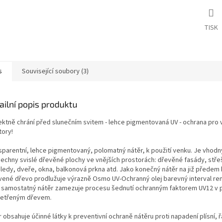
TISK
s
Související soubory (3)
ailní popis produktu
ektně chrání před slunečním svitem - lehce pigmentovaná UV - ochrana pro 
tory!
sparentní, lehce pigmentovaný, polomatný nátěr, k použití venku. Je vhod
šechny svislé dřevěné plochy ve vnějších prostorách: dřevěné fasády, stře
ledy, dveře, okna, balkonová prkna atd. Jako konečný nátěr na již předem
vené dřevo prodlužuje výrazně Osmo UV-Ochranný olej barevný interval re
 samostatný nátěr zamezuje procesu šednutí ochranným faktorem UV12 v 
etřeným dřevem.
 obsahuje účinné látky k preventivní ochraně nátěru proti napadení plísní, 