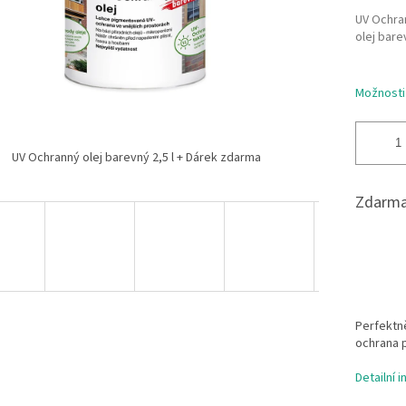
UV Ochra
olej bare
Možnosti
UV Ochranný olej barevný 2,5 l + Dárek zdarma
Zdarma
Perfektně
ochrana p
Detailní 