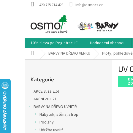
Přejít
+420 725 714 423
info@osmocz.cz
na
obsah
10% sleva po Registraci IČ
Hodnocení obchodu
Domů
BARVY NA DŘEVO VENKU
Ploty, pohledové
P
UV O
o
Přeskočit
s
Kategorie
kategorie
Do
t
ZD
r
AKCE 3l za 2,5l
a
AKČNÍ ZBOŽÍ
n
BARVY NA DŘEVO UVNITŘ
n
í
Nábytek, stěna, strop
p
Podlahy
a
Údržba uvnitř