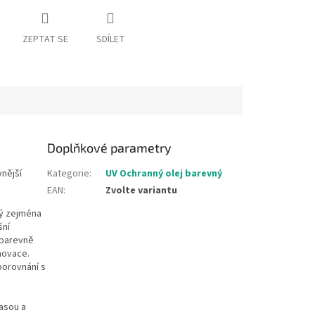
ZEPTAT SE
SDÍLET
Doplňkové parametry
vnější
Kategorie
:
UV Ochranný olej barevný
EAN
:
Zvolte variantu
ný zejména
šní
 barevně
novace.
porovnání s
řasou a