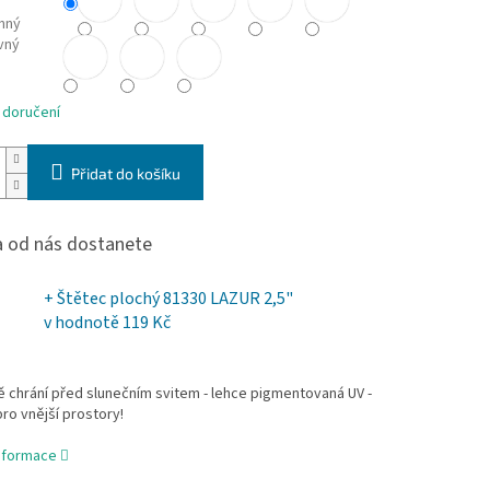
nný
vný
 doručení
Přidat do košíku
 od nás dostanete
+ Štětec plochý 81330 LAZUR 2,5"
v hodnotě 119 Kč
 chrání před slunečním svitem - lehce pigmentovaná UV -
ro vnější prostory!
informace