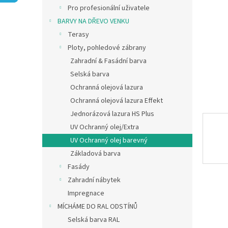
n
Pro profesionální uživatele
e
BARVY NA DŘEVO VENKU
l
Terasy
Ploty, pohledové zábrany
Zahradní & Fasádní barva
Selská barva
Ochranná olejová lazura
Ochranná olejová lazura Effekt
Jednorázová lazura HS Plus
UV Ochranný olej/Extra
UV Ochranný olej barevný
Základová barva
Fasády
Zahradní nábytek
Impregnace
MÍCHÁME DO RAL ODSTÍNŮ
Selská barva RAL