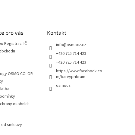
e pro vás
Kontakt
o Registraci IČ
info
@
osmocz.cz
 obchodu
+420 725 714 423
+420 725 714 423
S
https://www.facebook.co
alogy OSMO COLOR
m/barvypribram
zy
osmocz
latba
podmínky
chrany osobních
 od smlouvy