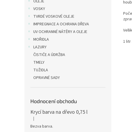
OLEJE
houb
VOSKY
Poče
TVRDÉ VOSKOVÉ OLEJE
zpra
IMPREGNACE A OCHRANA DŘEVA
Velli
UV OCHRANNÉ NÁTĚRY A OLEJE
MOŘIDLA
1 lit
LAZURY
ČISTIČE A ÚDRŽBA
TMELY
TUŽIDLA
OPRAVNÉ SADY
Hodnocení obchodu
Krycí barva na dřevo 0,75 l
|
Hodnocení produktu je 5 z 5 hvězdiček.
Bezva barva.