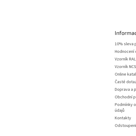
Z
á
p
a
t
Informac
í
10% sleva p
Hodnocení
Vzorník RAL
Vzorník NC
Online kat
Časté dota
Doprava a p
Obchodní 
Podmínky o
údajů
Kontakty
Odstoupení