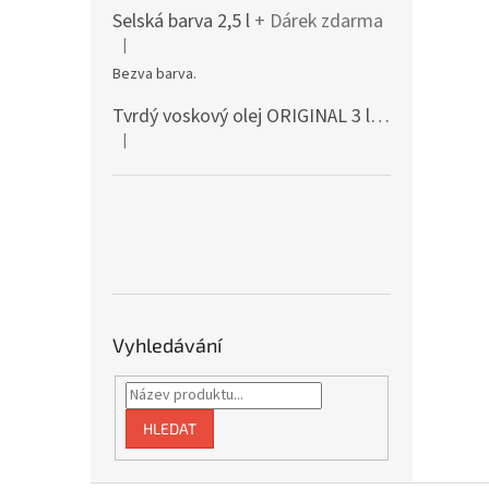
Selská barva 2,5 l
+ Dárek zdarma
|
Hodnocení produktu je 5 z 5 hvězdiček.
Bezva barva.
Tvrdý voskový olej ORIGINAL 3 l mat 3062
+ D
|
Hodnocení produktu je 5 z 5 hvězdiček.
Vyhledávání
HLEDAT