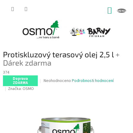
Přejít
na
NÁKUP
obsah
KOŠÍK
Protiskluzový terasový olej 2,5 l
+
Dárek zdarma
374
Doprava
Průměrné
Neohodnoceno
Podrobnosti hodnocení
ZDARMA
hodnocení
Značka:
OSMO
produktu
je
0,0
z
5
hvězdiček.