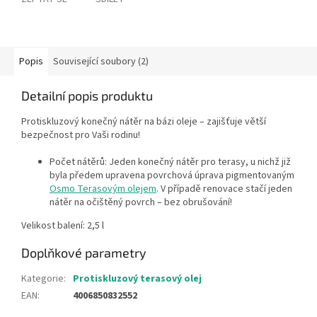
Popis
Související soubory (2)
Detailní popis produktu
Protiskluzový konečný nátěr na bázi oleje – zajišťuje větší
bezpečnost pro Vaši rodinu!
Počet nátěrů: Jeden konečný nátěr pro terasy, u nichž již
byla předem upravena povrchová úprava pigmentovaným
Osmo Terasovým olejem
. V případě renovace stačí jeden
nátěr na očištěný povrch – bez obrušování!
Velikost balení: 2,5 l
Doplňkové parametry
Kategorie
:
Protiskluzový terasový olej
EAN
:
4006850832552