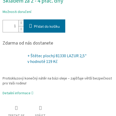
Skladem za 2 - 4 prac. dny
cena:
Možnosti doručení
Přidat do košíku
Zdarma od nás dostanete
+ Štětec plochý 81330 LAZUR 2,5"
v hodnotě 119 Kč
Protiskluzový konečný nátěr na bázi oleje – zajišťuje větší bezpečnost
pro Vaši rodinu!
Detailní informace
ZEPTAT SE
SDÍLET