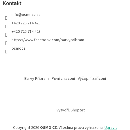
Kontakt
info
@
osmocz.cz
+420 725 714 423
+420 725 714 423
https://www.facebook.com/barvypribram
osmocz
Barvy Příbram
Pivní chlazení
Výčepní zařízení
Vytvořil Shoptet
Copyright 2026
OSMO CZ
. Všechna práva vyhrazena.
Upravit