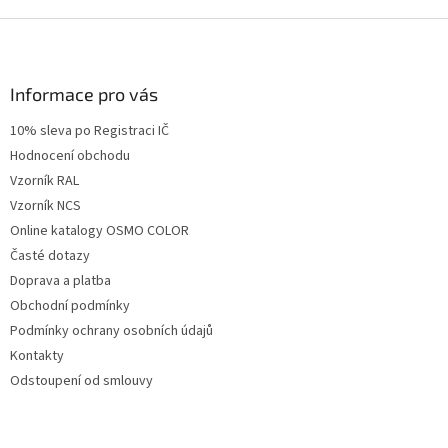
Z
á
p
a
Informace pro vás
t
10% sleva po Registraci IČ
í
Hodnocení obchodu
Vzorník RAL
Vzorník NCS
Online katalogy OSMO COLOR
Časté dotazy
Doprava a platba
Obchodní podmínky
Podmínky ochrany osobních údajů
Kontakty
Odstoupení od smlouvy