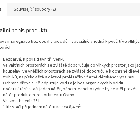
s
Související soubory (2)
ailní popis produktu
ová impregnace bez obsahu biocidů – speciálně vhodná k použití ve vlhkýc
torách!
Bezbarvá, k použití uvnitř i venku
Ve vnitřních prostorách se zvláště doporučuje do vlhkých prostor jako js
koupelny, ve vnějších prostorách se zvláště doporučuje k ochraně dřev
truhlíků, na pískoviště a dětské prolézačky včetně dětského vybavení
Ochrana dřeva silně odpuzuje vodu a je bez organických biocidů
Počet nátěrů: stačí jeden nátěr, během jednoho týdne by se měl provés
nátěr produktem ze sortimentu Osmo
Velikost balení : 25 l
2
1 litr stačí při jednom nátěru na cca 8,4 m