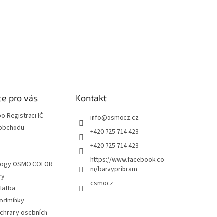
e pro vás
Kontakt
o Registraci IČ
info
@
osmocz.cz
 obchodu
+420 725 714 423
+420 725 714 423
S
https://www.facebook.co
alogy OSMO COLOR
m/barvypribram
zy
osmocz
latba
podmínky
chrany osobních