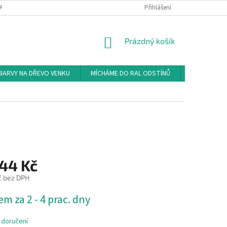
AL
VZORNÍK NCS
ONLINE KATALOGY OSMO COLOR
Přihlášení
ČASTÉ DO
NÁKUPNÍ
Prázdný košík
KOŠÍK
BARVY NA DŘEVO VENKU
MÍCHÁME DO RAL ODSTÍNŮ
MÍCHÁME D
544 Kč
č bez DPH
m za 2 - 4 prac. dny
 doručení