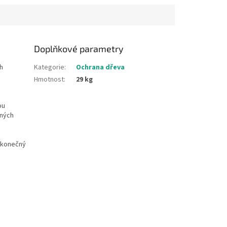
Doplňkové parametry
h
Kategorie
:
Ochrana dřeva
Hmotnost
:
29 kg
ou
ěných
t konečný