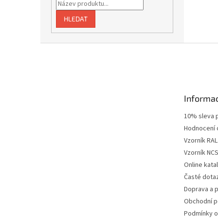
HLEDAT
Z
á
p
a
t
Informac
í
10% sleva p
Hodnocení
Vzorník RAL
Vzorník NC
Online kat
Časté dota
Doprava a p
Obchodní 
Podmínky o