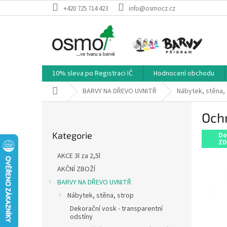
Přejít
+420 725 714 423
info@osmocz.cz
na
obsah
10% sleva po Registraci IČ
Hodnocení obchodu
Domů
BARVY NA DŘEVO UVNITŘ
Nábytek, stěna,
P
Ochr
o
Přeskočit
s
Kategorie
kategorie
Do
t
ZD
r
AKCE 3l za 2,5l
a
AKČNÍ ZBOŽÍ
n
BARVY NA DŘEVO UVNITŘ
n
í
Nábytek, stěna, strop
p
Dekorační vosk - transparentní
odstíny
a