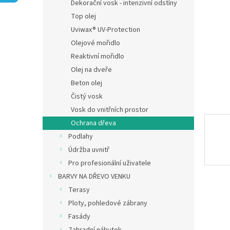
n
Dekorační vosk - intenzivní odstíny
e
Top olej
l
Uviwax® UV-Protection
Olejové mořidlo
Reaktivní mořidlo
Olej na dveře
Beton olej
Čistý vosk
Vosk do vnitřních prostor
Ochrana dřeva
Podlahy
Údržba uvnitř
Pro profesionální uživatele
BARVY NA DŘEVO VENKU
Terasy
Ploty, pohledové zábrany
Fasády