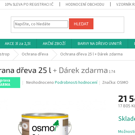
10% SLEVA PO REGISTRACI IČ
HODNOCENÍ OBCHODU
VZORNÍK R
HLEDAT
AKCE 3l za 2,5l
AKČNÍ ZBOŽÍ
BARVY NA DŘEVO UVNITŘ
 strop
Ochrana dřeva
Ochrana dřeva 25 l
+ Dárek zdarma
ana dřeva 25 l
+ Dárek zdarma
174
prava
Průměrné
Neohodnoceno
Podrobnosti hodnocení
Značka:
OSMO
ARMA
hodnocení
produktu
21 
je
0,0
17 805 K
z
Měrná
5
Sklade
cena:
hvězdiček.
Možnosti