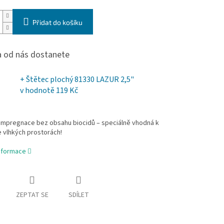
Přidat do košíku
 od nás dostanete
+ Štětec plochý 81330 LAZUR 2,5"
v hodnotě 119 Kč
impregnace bez obsahu biocidů – speciálně vhodná k
e vlhkých prostorách!
informace
ZEPTAT SE
SDÍLET