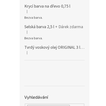
Krycí barva na dřevo 0,75 l
|
Hodnocení produktu je 5 z 5 hvězdiček.
Bezva barva.
Selská barva 2,5 l
+ Dárek zdarma
|
Hodnocení produktu je 5 z 5 hvězdiček.
Bezva barva.
Tvrdý voskový olej ORIGINAL 3 l mat 3062
+ D
|
Hodnocení produktu je 5 z 5 hvězdiček.
Vyhledávání