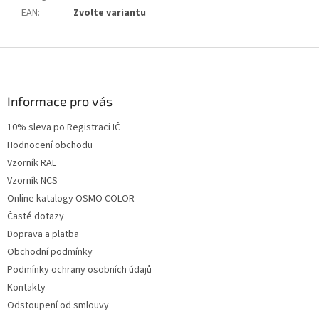
EAN
:
Zvolte variantu
Z
á
p
a
Informace pro vás
t
10% sleva po Registraci IČ
í
Hodnocení obchodu
Vzorník RAL
Vzorník NCS
Online katalogy OSMO COLOR
Časté dotazy
Doprava a platba
Obchodní podmínky
Podmínky ochrany osobních údajů
Kontakty
Odstoupení od smlouvy