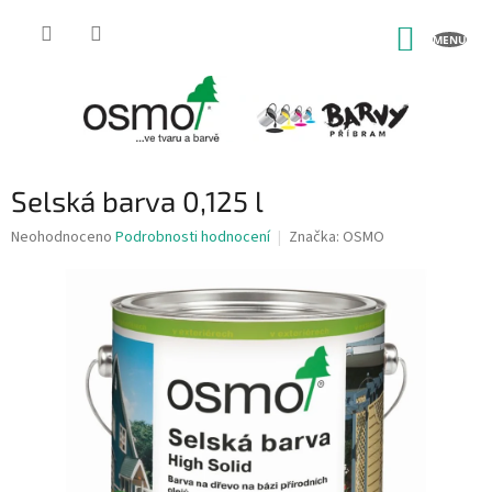
Přejít
na
NÁKUP
obsah
KOŠÍK
Selská barva 0,125 l
Průměrné
Neohodnoceno
Podrobnosti hodnocení
Značka:
OSMO
hodnocení
produktu
je
0,0
z
5
hvězdiček.