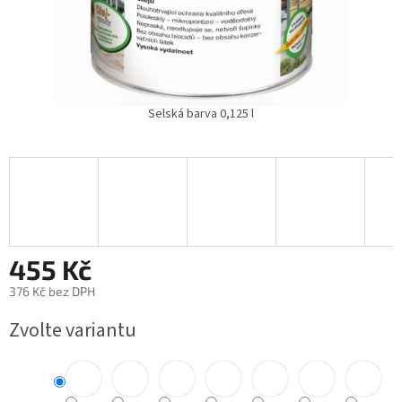
Selská barva 0,125 l
455 Kč
376 Kč bez DPH
Měrná
Zvolte variantu
cena: