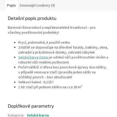
Popis
Související soubory (3)
Detailní popis produktu
Barevná různorodost a nepřekonatelná trvanlivost – pro
všechny povětrnostní podmínky!
Krycí, polomatná, k použití venku
Zvláště se doporučuje na dřevěné fasády, balkóny, okna,
zahradní a prázdninové domky, zahradní nábytek
Selská barva Osmo
je odolná vůči povětrnostním vlivům a
robustní vůči malému poškození.
Počet nátěrů: U dřeva bez povrchové úpravy dva nátěry,
v případě renovace stačí zpravidla jeden nátěr na
očištěný povrch – bez obrušování!
Velikost balení : 0,125 l
2
1 litr stačí při jednom nátěru na cca 26 m
Doplňkové parametry
Kategorie
:
Selská barva