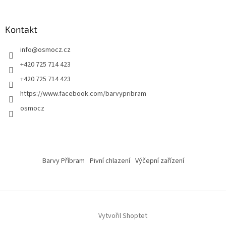
Kontakt
info
@
osmocz.cz
+420 725 714 423
+420 725 714 423
https://www.facebook.com/barvypribram
osmocz
Barvy Příbram
Pivní chlazení
Výčepní zařízení
Vytvořil Shoptet