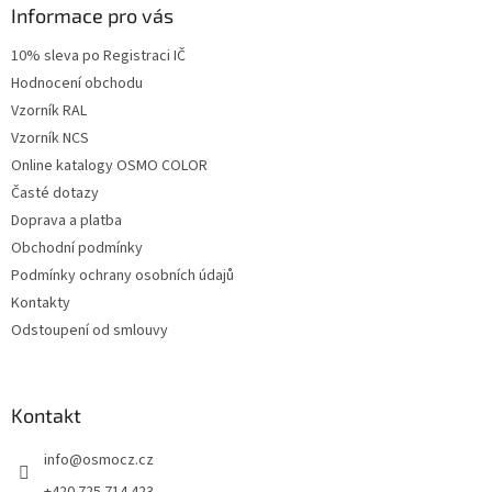
a
Informace pro vás
t
10% sleva po Registraci IČ
í
Hodnocení obchodu
Vzorník RAL
Vzorník NCS
Online katalogy OSMO COLOR
Časté dotazy
Doprava a platba
Obchodní podmínky
Podmínky ochrany osobních údajů
Kontakty
Odstoupení od smlouvy
Kontakt
info
@
osmocz.cz