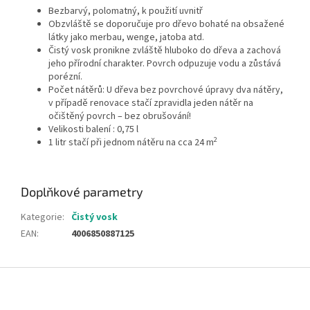
Bezbarvý, polomatný, k použití uvnitř
Obzvláště se doporučuje pro dřevo bohaté na obsažené
látky jako merbau, wenge, jatoba atd.
Čistý vosk pronikne zvláště hluboko do dřeva a zachová
jeho přírodní charakter. Povrch odpuzuje vodu a zůstává
porézní.
Počet nátěrů: U dřeva bez povrchové úpravy dva nátěry,
v případě renovace stačí zpravidla jeden nátěr na
očištěný povrch – bez obrušování!
Velikosti balení : 0,75 l
2
1 litr stačí při jednom nátěru na cca 24 m
Doplňkové parametry
Kategorie
:
Čistý vosk
EAN
:
4006850887125
Z
á
p