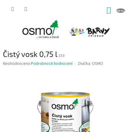
Přejít
na
NÁKUP
obsah
KOŠÍK
Čistý vosk 0,75 l
153
Průměrné
Neohodnoceno
Podrobnosti hodnocení
Značka:
OSMO
hodnocení
produktu
je
0,0
z
5
hvězdiček.