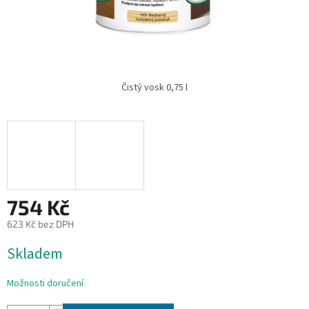
Čistý vosk 0,75 l
754 Kč
623 Kč bez DPH
Měrná
Skladem
cena:
Možnosti doručení